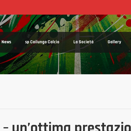
“piccolo” e “Maracana” ti conducono simpaticamente al Nostro centro sportivo a Cailungo
News
sp Cailungo Calcio
La Società
Gallery
1 –
un’ottima prestazi