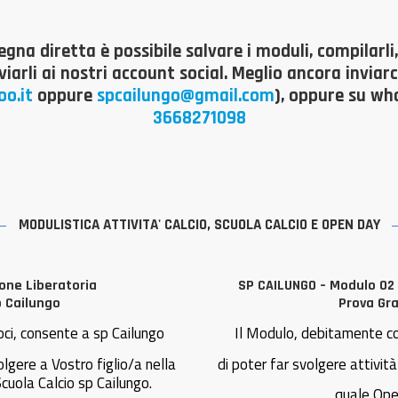
egna diretta è possibile salvare i moduli, compilarli
viarli ai nostri account social. Meglio ancora inviar
o.it
oppure
spcailungo@gmail.com
), oppure su w
3668271098
MODULISTICA ATTIVITA' CALCIO, SCUOLA CALCIO E OPEN DAY
one Liberatoria
SP CAILUNGO – Modulo 02 
p Cailungo
Prova Gra
ci, consente a sp Cailungo
Il Modulo, debitamente co
olgere a Vostro figlio/a nella
di poter far svolgere attivit
cuola Calcio sp Cailungo.
quale Ope