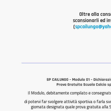
Oltre alla cons
scansionarli ed in
(
spcailungo@yaho
SP CAILUNGO – Modulo 01 – Dichiarazi
Prova Gratuita Scuola Calcio s
Il Modulo, debitamente compilato e consegnato
di potervi far svolgere attività sportiva o farla sv
giornata designata quale prova gratuita alla S