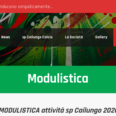
Calcio sotto le Stelle – tutti i lunedì di luglio a Cailungo nel centro sportivo Piccolo Maracana
News
sp Cailungo Calcio
La Società
Gallery
Modulistica
MODULISTICA attività sp Cailungo 202