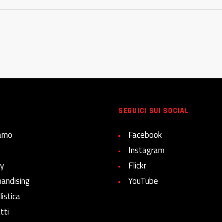
SEGUICI SUI SOCIAL
iamo
Facebook
s
Instagram
ry
Flickr
andising
YouTube
istica
tti