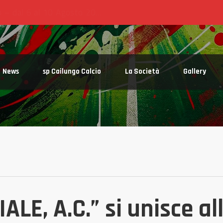
News
sp Cailungo Calcio
La Società
Gallery
LE, A.C.” si unisce al