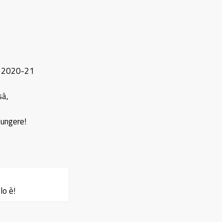
se 2020-21
sà,
pungere!
lo è!