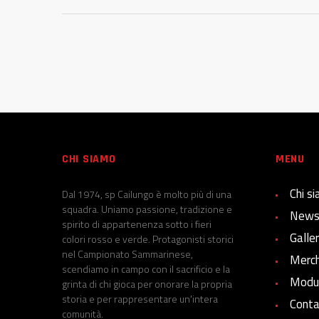
CHI SIAMO
MENU
Chi s
Dal 1974, sp Cailungo è molto più di una
squadra. Uniamo passione, tradizione e
New
spirito di appartenenza sotto i fieri
Galle
colori rosso e verde. Protagonisti storici
nel Campionato Sammarinese,
Merch
scendiamo in campo con il sacrificio e la
Modul
grinta di chi gioca per onorare la propria
storia e per rappresentare un'intera
Conta
comunità.