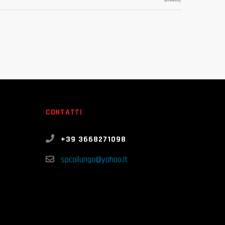
CONTATTI
+39 3668271098
spcailungo@yahoo.it