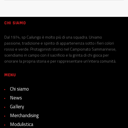
CHI SIAMO
Dal 1974, sp Cailungo è molto più di una squadra. Uniamo
passione, tradizione e spirito di appartenenza sotto i fieri colori
rosso e verde. Protagonisti storici nel Campionato Sammarinese,
scendiamo in campo con il sacrificio e la grinta di chi gioca per
onorare la propria storia e per rappresentare un'intera comunità.
MENU
Chi siamo
News
Gallery
Merchandising
Modulistica