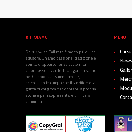
CHI SIAMO
MENU
Chi s
Dal 1974, sp Cailungo è molto più di una
squadra. Uniamo passione, tradizione e
New
spirito di appartenenza sotto i fieri
Galle
colori rosso e verde. Protagonisti storici
nel Campionato Sammarinese,
Merch
scendiamo in campo con il sacrificio e la
Modul
grinta di chi gioca per onorare la propria
storia e per rappresentare un'intera
Conta
comunità.