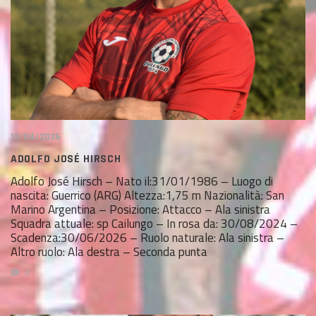
12/04/2026
ADOLFO JOSÉ HIRSCH
Adolfo José Hirsch – Nato il:31/01/1986 – Luogo di
nascita: Guerrico (ARG) Altezza:1,75 m Nazionalità: San
Marino Argentina – Posizione: Attacco – Ala sinistra
Squadra attuale: sp Cailungo – In rosa da: 30/08/2024 –
Scadenza:30/06/2026 – Ruolo naturale: Ala sinistra –
Altro ruolo: Ala destra – Seconda punta
0